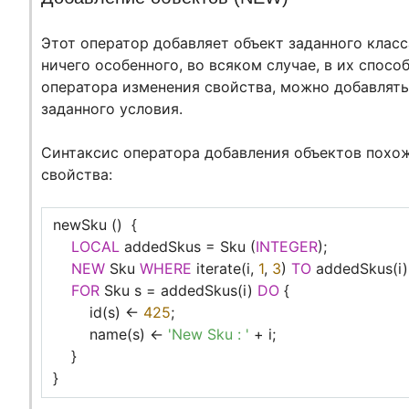
Этот оператор добавляет объект заданного класс
ничего особенного, во всяком случае, в их способ
оператора изменения свойства, можно добавлять 
заданного условия.
Синтаксис оператора добавления объектов похож
свойства:
newSku () {
LOCAL
addedSkus = Sku (
INTEGER
);
NEW
Sku
WHERE
iterate(i,
1
,
3
)
TO
addedSkus(i)
FOR
Sku s = addedSkus(i)
DO
{
id(s) <-
425
;
name(s) <-
'New Sku : '
+ i;
}
}