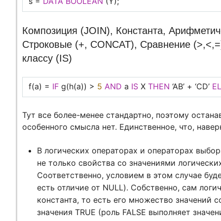
s =
DATA
BOOLEAN
(Y);
Композиция (JOIN), Константа, Арифметичес
Строковые (+, CONCAT), Сравнение (>,<,=
классу (IS)
f(a) =
IF
g(h(a)) >
5
AND
a
IS
X
THEN
‘AB’ + ‘CD’
E
Тут все более-менее стандартно, поэтому остана
особенного смысла нет. Единственное, что, навер
В логических операторах и операторах выбор
не только свойства со значениями логически
Соответственно, условием в этом случае буд
есть отличие от NULL). Собственно, сам логиче
константа, то есть его множество значений с
значения TRUE (роль FALSE выполняет значен