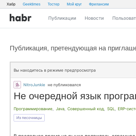
Хабр
Geektimes
Тостер
Мой круг
Фрилансим
Публикации
Новости
Пользова
Публикация, претендующая на приглаш
Вы находитесь в режиме предпросмотра
NitroJunkie
не публиковался
Не очередной язык прогр
Программирование
,
Java
,
Совершенный код
,
SQL
,
ERP-сис
Из песочницы