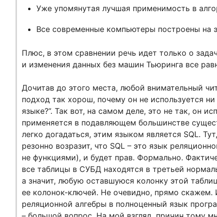
Уже упомянутая лучшая применимость в алг
Все современные компьютеры построены на э
Плюс, в этом сравнении речь идет только о зада
и изменения данных без машин Тьюринга все равн
Дочитав до этого места, любой внимательный чи
подход так хорош, почему он не используется н
языке?”. Так вот, на самом деле, это не так, он и
применяется в подавляющем большинстве сущес
легко догадаться, этим языком является SQL. Тут
резонно возразит, что SQL – это язык реляционно
не функциями), и будет прав. Формально. Фактич
все таблицы в СУБД находятся в третьей нормал
а значит, любую оставшуюся колонку этой табли
ее колонок-ключей. Не очевидно, прямо скажем. И
реляционной алгебры в полноценный язык програ
– большой вопрос. На мой взгляд, причин тому м