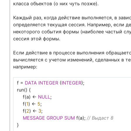
класса объектов (о них чуть позже).
Каждый раз, когда действие выполняется, в зави
определяется текущая сессия. Например, если д
некоторого события формы (наиболее частый случ
сессия этой формы.
Если действие в процессе выполнения обращается
вычисляется с учетом изменений, сделанных в те
например:
f =
DATA
INTEGER
(
INTEGER
);
run() {
f(a) <-
NULL
;
f(
1
) <-
5
;
f(
2
) <-
3
;
MESSAGE
GROUP
SUM
f(a);
// Выдаст 8
}