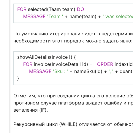
FOR
selected(Team team)
DO
MESSAGE
'Team '
+ name(team) +
' was selecte
По умолчанию итерирование идет в недетермини
необходимости этот порядок можно задать явно:
showAllDetails(Invoice i) {
FOR
invoice(InvoiceDetail id) = i
ORDER
index(i
MESSAGE
'Sku : '
+ nameSku(id) +
', '
+ quanti
}
Отметим, что при создании цикла его условие об
противном случае платформа выдаст ошибку и п
ветвления (IF).
Рекурсивный цикл (WHILE) отличается от обычног