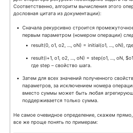
Соответственно, алгоритм вычисления этого опе
дословная цитата из документации):
Сначала рекурсивно строится промежуточное 
первым параметром (номером операции) сл
result(0, o1, o2, ..., oN) = initial(o1, ..., oN)
result(i+1, o1, o2, ..., oN) = step(o1, ..., oN, $o1
где step – свойство шага.
Затем для всех значений полученного свойств
параметров, за исключением номера операции 
вместо суммы может быть любая агрегирующа
поддерживается только сумма.
Не самое очевидное определение, скажем прямо, 
все же проще понять по примерам: