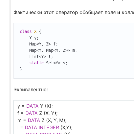
Фактически этот оператор обобщает поля и колле
class
X
{ 	

    Y y; 	

    Map<Y, Z> f; 	

    Map<Y, Map<M, Z>> m; 	

    List<Y> l;

static
 Set<Y> s;

Эквивалентно:
y =
DATA
Y (X);
f =
DATA
Z (X, Y);
m =
DATA
Z (X, Y, M);
l =
DATA
INTEGER
(X,Y);