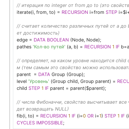
// итерация по integer от from до to (это свой
iterate(i, from, to) =
RECURSION
i=from
STEP
i=$i
// считает количество различных путей от a до 
ет достижимость)
edge =
DATA
BOOLEAN
(Node, Node);
pathes
'Кол-во путей'
(a, b) =
RECURSION
1
IF
b=
// определяет, на каком уровне находится child о
м (тем самым это свойство можно использовать 
parent =
DATA
Group (Group);
level
'Уровень'
(Group child, Group parent) =
RECU
child
STEP
1
IF
parent = parent($parent);
// числа Фибоначчи, свойство высчитывает все 
дет возвращать NULL)
fib(i, to) =
RECURSION
1
IF
(i=
0
OR
i=
1
)
STEP
1
IF
(
CYCLES
IMPOSSIBLE
;