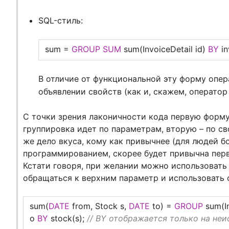
SQL-стиль:
sum =
GROUP
SUM
sum(InvoiceDetail id)
BY
in
В отличие от функциональной эту форму опе
объявлении свойств (как и, скажем, оператор
С точки зрения лаконичности кода первую форму
группировка идет по параметрам, вторую – по сво
же дело вкуса, кому как привычнее (для людей 
программированием, скорее будет привычна перва
Кстати говоря, при желании можно использовать 
обращаться к верхним параметр и использовать о
sum(
DATE
from, Stock s,
DATE
to) =
GROUP
sum(In
o
BY
stock(s);
// BY отображается только на неи