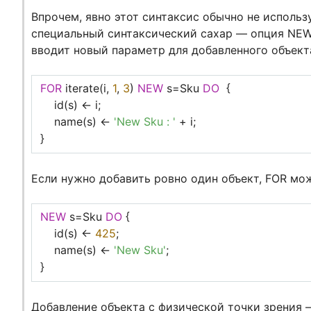
Впрочем, явно этот синтаксис обычно не использ
специальный синтаксический сахар — опция NEW 
вводит новый параметр для добавленного объекта
FOR
iterate(i,
1
,
3
)
NEW
s=Sku
DO
{
id(s) <- i;
name(s) <-
'New Sku : '
+ i;
}
Если нужно добавить ровно один объект, FOR мож
NEW
s=Sku
DO
{
id(s) <-
425
;
name(s) <-
'New Sku'
;
}
Добавление объекта с физической точки зрения –