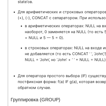
state’ов.
Для арифметических и строковых операторов
(+), (-), CONCAT с сепаратором. При использ
в арифметических операторах: NULL на вх
наоборот, 0 заменяется на NULL (то есть 5
= NULL и 5 — 5 = 0).
в строковых операторах: NULL на входе и
не добавляется (то есть CONCAT ‘ ‘, ‘John’,’Sm
NULL = ‘John’, но ‘John’ + ‘ ‘ + NULL = NULL)
Для оператора простого выбора (IF) существу
постфиксная форма: f(a) IF g(a), которая возв
обратном случае.
Группировка (GROUP)