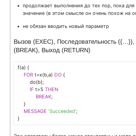
продолжает выполнения до тех пор, пока для
значение (в этом смысле он очень похож на о
не обязан вводить новый параметр
Вызов (EXEC), Последовательность ({…}),
(BREAK), Выход (RETURN)
f(a) {
FOR
t=x(b,a)
DO
{
do(b);
IF
t>5
THEN
BREAK
;
}
MESSAGE
'Succeeded'
;
}