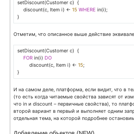
setDiscount(Customer c) {
discount(c, Item i) <-
15
WHERE
in(i);
}
Отметим, что описанное выше действие эквивале
setDiscount(Customer c) {
FOR
in(i)
DO
discount(c, Item i) <-
15
;
}
И на самом деле, платформа, если видит, что в 
(то есть когда читаемые свойства зависят от изм
что in и discount – первичные свойства), то пла
второй вариант в первый и выполняет одним зап
отдельная тема, на которой подробнее останови
Добавление объектов (NEW)