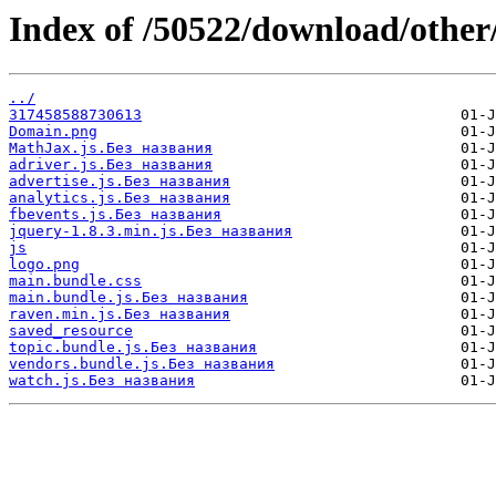
Index of /50522/download/other
../
317458588730613
Domain.png
MathJax.js.Без названия
adriver.js.Без названия
advertise.js.Без названия
analytics.js.Без названия
fbevents.js.Без названия
jquery-1.8.3.min.js.Без названия
js
logo.png
main.bundle.css
main.bundle.js.Без названия
raven.min.js.Без названия
saved_resource
topic.bundle.js.Без названия
vendors.bundle.js.Без названия
watch.js.Без названия